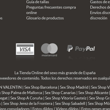
Guía de tallas
Gastos de e
Preguntas frecuentes compra
Derechos d
online
Envíos discr
os
Glosario de productos
discreción
La Tienda Online del sexo más grande de España
oveedores de contenido. Todos los derechos reservados en cualqu
SAN VALENTIN
|
Sex Shop Barcelona
|
Sex Shop Madrid
|
Sex Shop V
x Shop Palma de Mallorca
|
Sex Shop Canarias
|
Sex Shop Alicante
regat
|
Sex Shop A Coruña
|
Sex Shop Vitoria Gasteiz
|
Sex Shop G
a
|
Sex Shop Jerez de la Frontera
|
Sex Shop Sabadell
|
Sex Shop Mó
deos consoladores
|
Fotos dildos
|
Videos dildos
|
Fotos penes gra