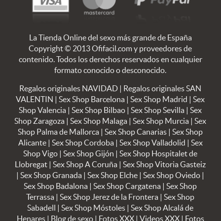
La Tienda Online del sexo más grande de España
Copyright © 2013 Ofifacil.com y proveedores de
contenido. Todos los derechos reservados en cualquier
formato conocido o desconocido.
Regalos originales NAVIDAD
|
Regalos originales SAN
VALENTIN
|
Sex Shop Barcelona
|
Sex Shop Madrid
|
Sex
Shop Valencia
|
Sex Shop Bilbao
|
Sex Shop Sevilla
|
Sex
Shop Zaragoza
|
Sex Shop Malaga
|
Sex Shop Murcia
|
Sex
Shop Palma de Mallorca
|
Sex Shop Canarias
|
Sex Shop
Alicante
|
Sex Shop Cordoba
|
Sex Shop Valladolid
|
Sex
Shop Vigo
|
Sex Shop Gijón
|
Sex Shop Hospitalet de
Llobregat
|
Sex Shop A Coruña
|
Sex Shop Vitoria Gasteiz
|
Sex Shop Granada
|
Sex Shop Elche
|
Sex Shop Oviedo
|
Sex Shop Badalona
|
Sex Shop Cargatena
|
Sex Shop
Terrassa
|
Sex Shop Jerez de la Frontera
|
Sex Shop
Sabadell
|
Sex Shop Móstoles
|
Sex Shop Alcalá de
Henares
|
Blog de sexo
|
Fotos XXX
|
Videos XXX
|
Fotos