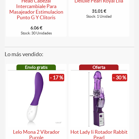
Head Cabezal
Deluxe Pearl Royal Lila
Intercambiale Para
31.01 €
Masajeador Estimulacion
Stock: 1 Unidad
Punto G Y Clitoris
6.06 €
Stock: 30 Unidades
Lo más vendido:
Envío gratis
Oferta
- 17 %
- 30 %
Lelo Mona 2 Vibrador
Hot Lady Ii Rotador Rabbit
Purple
Pearl