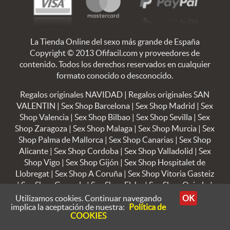
La Tienda Online del sexo más grande de España
Copyright © 2013 Ofifacil.com y proveedores de
contenido. Todos los derechos reservados en cualquier
formato conocido o desconocido.
Regalos originales NAVIDAD
|
Regalos originales SAN
VALENTIN
|
Sex Shop Barcelona
|
Sex Shop Madrid
|
Sex
Shop Valencia
|
Sex Shop Bilbao
|
Sex Shop Sevilla
|
Sex
Shop Zaragoza
|
Sex Shop Malaga
|
Sex Shop Murcia
|
Sex
Shop Palma de Mallorca
|
Sex Shop Canarias
|
Sex Shop
Alicante
|
Sex Shop Cordoba
|
Sex Shop Valladolid
|
Sex
Shop Vigo
|
Sex Shop Gijón
|
Sex Shop Hospitalet de
Llobregat
|
Sex Shop A Coruña
|
Sex Shop Vitoria Gasteiz
|
Sex Shop Granada
|
Sex Shop Elche
|
Sex Shop Oviedo
|
Sex Shop Badalona
|
Sex Shop Cargatena
|
Sex Shop
Utilizamos cookies. Continuar navegando
OK
implica la aceptación de nuestra:
Política de
Terrassa
|
Sex Shop Jerez de la Frontera
|
Sex Shop
COOKIES
Sabadell
|
Sex Shop Móstoles
|
Sex Shop Alcalá de
Henares
|
Blog de sexo
|
Fotos XXX
|
Videos XXX
|
Fotos