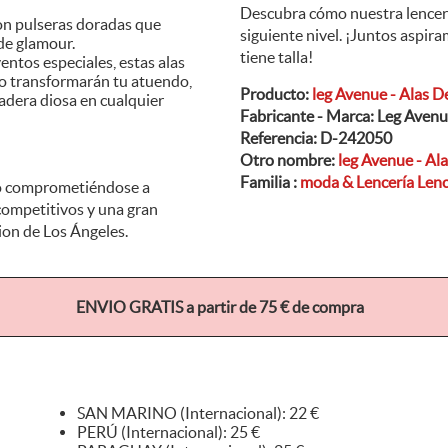
Descubra cómo nuestra lencería
con pulseras doradas que
siguiente nivel. ¡Juntos aspir
de glamour.
tiene talla!
entos especiales, estas alas
olo transformarán tu atuendo,
Producto:
leg Avenue - Alas De
adera diosa en cualquier
Fabricante - Marca:
Leg Avenu
Referencia:
D-242050
Otro nombre:
leg Avenue - Ala
Familia :
moda & Lencería Lenc
do comprometiéndose a
 competitivos y una gran
hion de Los Ángeles.
ENVIO GRATIS a partir de 75 € de compra
SAN MARINO (Internacional): 22 €
PERÚ (Internacional): 25 €