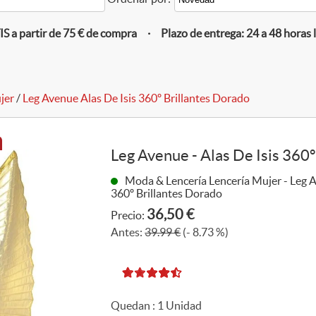
 a partir de 75 € de compra · Plazo de entrega: 24 a 48 horas 
jer
/
Leg Avenue Alas De Isis 360º Brillantes Dorado
Leg Avenue - Alas De Isis 360º
Moda & Lencería Lencería Mujer - Leg A
360º Brillantes Dorado
36,50 €
Precio:
Antes:
39.99 €
(- 8.73 %)
Quedan :
1
Unidad