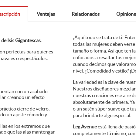
scripción
Ventajas
Relacionados
Opinione
¡Aquí todo se trata de ti! En
 de Isis Gigantescas
.
todas las mujeres deben verse 
tamaño o forma. Así que ten l
son perfectas para quienes
enfocados a resaltar tus mejore
rnavales o espectáculos.
cuando decimos que valoramos l
nivel. ¿Comodidad y estilo? ¡Do
La variedad es la clave de nues
Nuestros diseñadores mezclan
 cuentan con un acabado
nuestras creaciones ese aire de
lar, creando un efecto
absolutamente de primera. Ya 
ráctico cierre de velcro,
o un satén súper suave que tu
ando un ajuste cómodo y
para brindarte algo especial.
illas en los extremos que
Leg Avenue
está llena de pasi
endo que las alas mantengan
completamente tú mismo, con u