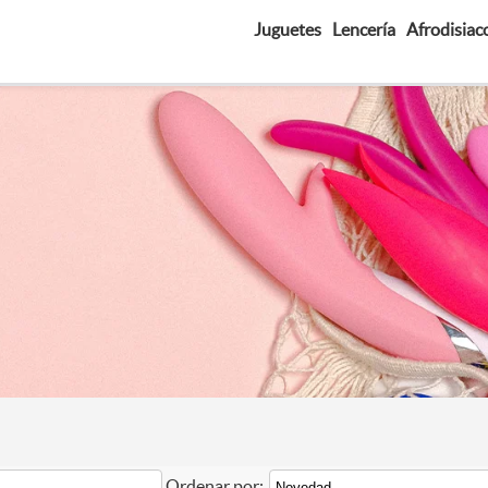
Juguetes
Lencería
Afrodisiac
Ordenar por: