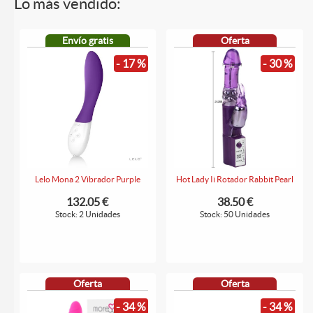
Lo más vendido:
Envío gratis
Oferta
- 17 %
- 30 %
Lelo Mona 2 Vibrador Purple
Hot Lady Ii Rotador Rabbit Pearl
132.05 €
38.50 €
Stock: 2 Unidades
Stock: 50 Unidades
Oferta
Oferta
- 34 %
- 34 %